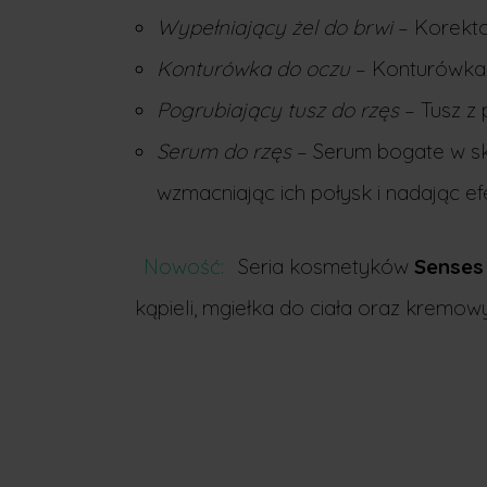
Wypełniający żel do brwi
– Korekto
Konturówka do oczu
– Konturówka 
Pogrubiający tusz do rzęs
– Tusz z
Serum do rzęs
– Serum bogate w skł
wzmacniając ich połysk i nadając ef
Nowość:
Seria kosmetyków
Senses
kąpieli, mgiełka do ciała oraz kremow