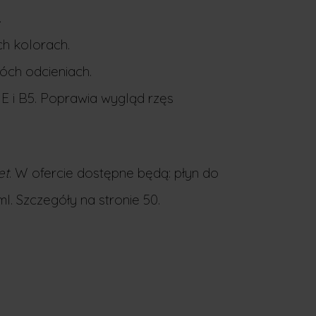
.
h kolorach.
óch odcieniach.
 E i B5. Poprawia wygląd rzęs
et
. W ofercie dostępne będą: płyn do
l. Szczegóły na stronie 50.