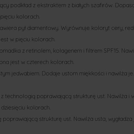
ący podkład z ekstraktem z białych szafirów. Dopasow
pięciu kolorach.
awiera pył diamentowy. Wyrównuje koloryt cery, red
st w pięciu kolorach.
adka z retinolem, kolagenem i filtrem SPF15. Nawil
na jest w czterech kolorach.
m jedwabiem. Dodaje ustom miękkości i nawilża je. 
z technologią poprawiającą strukturę ust. Nawilża i
dziesięciu kolorach.
 poprawiającą strukturę ust. Nawilża usta, wygładza 