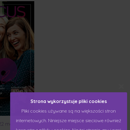
Strona wykorzystuje pliki cookies
Pliki cookies używane są na większości stron
internetowych. Niniejsze miejsce sieciowe również
22 marzec
korzysta z plików cookies. Na tej stronie, my i nasi