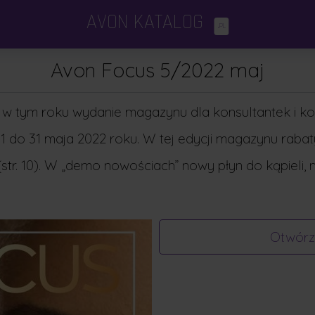
AVON KATALOG
.PL
Katalogi Avon
×
Avon Focus 5/2022 maj
Avon Focus
e w tym roku wydanie magazynu dla konsultantek i 
Dodatki i minikatalogi
 1 do 31 maja 2022 roku. W tej edycji magazynu rab
str. 10). W „demo nowościach” nowy płyn do kąpieli, mg
Porady kosmetyczne
Otwórz