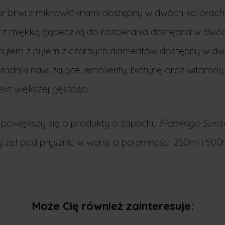
r brwi z mikrowłóknami dostępny w dwóch kolorach
z miękką gąbeczką do rozcierania dostępna w dwóc
 pyłem z pyłem z czarnych diamentów dostępny w dw
adniki nawilżające, emolienty, biotynę oraz witaminy
ekt większej gęstości.
powiększy się o produkty o zapachu
Flamingo Suns
y żel pod prysznic w wersji o pojemności 250ml i 500m
Może Cię również zainteresuje: