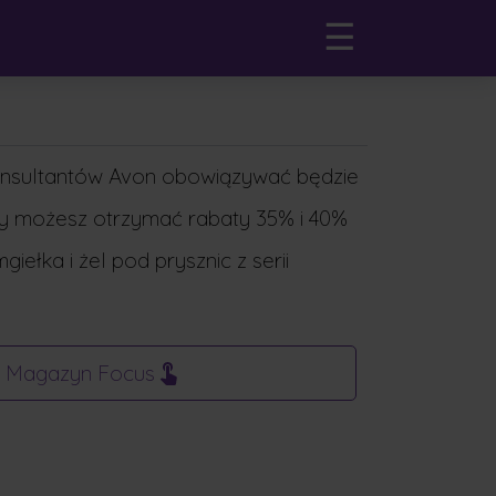
×
☰
konsultantów Avon obowiązywać będzie
aty możesz otrzymać rabaty 35% i 40%
iełka i żel pod prysznic z serii
 Magazyn Focus