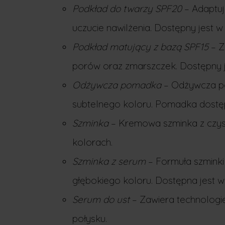
Podkład do twarzy SPF20
– Adaptuj
uczucie nawilżenia. Dostępny jest w 
Podkład matujący z bazą SPF15
– Z
porów oraz zmarszczek. Dostępny je
Odżywcza pomadka
– Odżywcza pom
subtelnego koloru. Pomadka dostęp
Szminka
– Kremowa szminka z czysty
kolorach.
Szminka z serum
– Formuła szminki 
głębokiego koloru. Dostępna jest w 
Serum do ust
– Zawiera technologię
połysku.