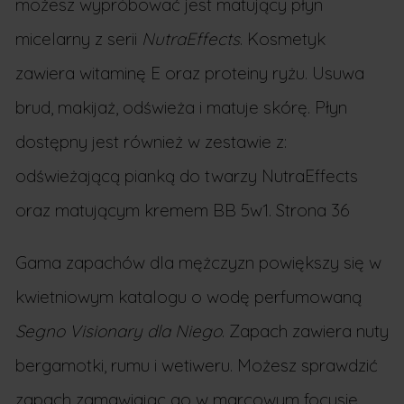
możesz wypróbować jest matujący płyn
micelarny z serii
NutraEffects
. Kosmetyk
zawiera witaminę E oraz proteiny ryżu. Usuwa
brud, makijaż, odświeża i matuje skórę. Płyn
dostępny jest również w zestawie z:
odświeżającą pianką do twarzy NutraEffects
oraz matującym kremem BB 5w1. Strona 36
Gama zapachów dla mężczyzn powiększy się w
kwietniowym katalogu o wodę perfumowaną
Segno Visionary dla Niego
. Zapach zawiera nuty
bergamotki, rumu i wetiweru. Możesz sprawdzić
zapach zamawiając go w marcowym focusie.