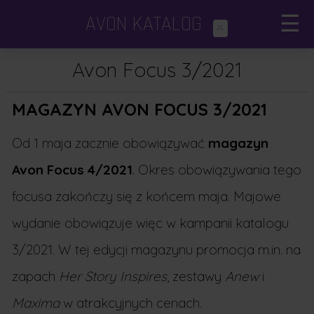
AVON KATALOG
☰
.PL
Katalogi Avon
×
Avon Focus 3/2021
Avon Focus
MAGAZYN AVON FOCUS 3/2021
Dodatki i minikatalogi
Od 1 maja zacznie obowiązywać
magazyn
Avon Focus 4/2021
. Okres obowiązywania tego
Porady kosmetyczne
focusa zakończy się z końcem maja. Majowe
wydanie obowiązuje więc w kampanii katalogu
3/2021. W tej edycji magazynu promocja m.in. na
zapach
Her Story Inspires
, zestawy
Anew
i
Maxima
w atrakcyjnych cenach.