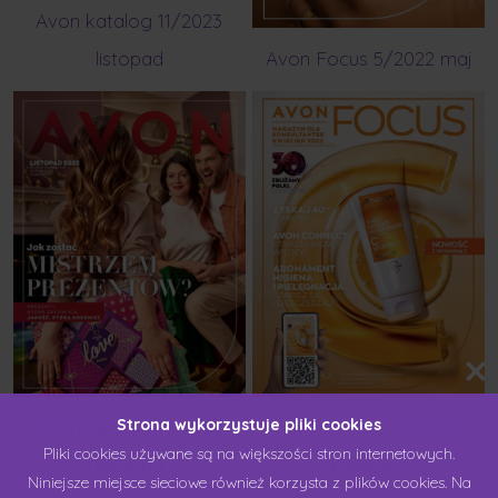
Avon katalog 11/2023
listopad
Avon Focus 5/2022 maj
Strona wykorzystuje pliki cookies
Avon katalog 11/2022
Avon Focus 4/2022
Pliki cookies używane są na większości stron internetowych.
listopad
kwiecień
Niniejsze miejsce sieciowe również korzysta z plików cookies. Na