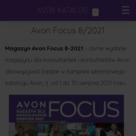
AVON KATALOG
☰
.PL
Katalogi Avon
×
Avon Focus 8/2021
Avon Focus
Magazyn Avon Focus 8-2021
– ósme wydanie
Dodatki i minikatalogi
magazynu dla konsultantek i konsultantów Avon
obowiązywać będzie w kampanii sierpniowego
Porady kosmetyczne
katalogu Avon, tj. od 1 do 30 sierpnia 2021 roku.