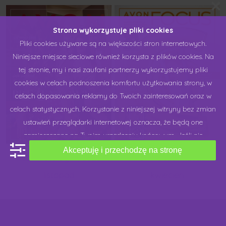
Strona wykorzystuje pliki cookies
Pliki cookies używane są na większości stron internetowych.
Niniejsze miejsce sieciowe również korzysta z plików cookies. Na
tej stronie, my i nasi zaufani partnerzy wykorzystujemy pliki
cookies w celach podnoszenia komfortu użytkowania strony, w
celach dopasowania reklamy do Twoich zainteresowań oraz w
celach statystycznych. Korzystanie z niniejszej witryny bez zmian
ustawień przeglądarki internetowej oznacza, że będą one
zamieszczane na Twoim urządzeniu końcowym. Jeśli nie
zgadzasz się na stosowanie plików cookies przez niniejsze
Akceptuję i przechodzę na stronę
Avon katalog 11/2022
Avon Focus 4/2022
miejsce sieciowe, możesz dokonać zmiany "ustawień cookies",
listopad
kwiecień
które udostępniamy na naszej stronie lub w ustawieniach swojej
przeglądarki internetowej. Chcielibyśmy Cię prosić o wyrażenie
zgody na zapisanie plików cookies. W każdej chwili możesz
cofnąć zgodę lub dokonać zmian w ustawieniach cookies. Więcej