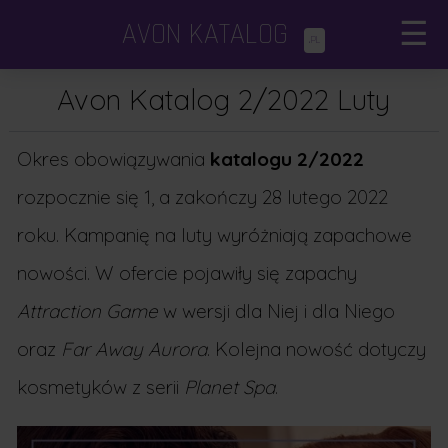
AVON KATALOG
×
☰
.PL
Katalogi Avon
×
Avon Katalog 2/2022 Luty
Avon Focus
Okres obowiązywania
katalogu 2/2022
Dodatki i minikatalogi
rozpocznie się 1, a zakończy 28 lutego 2022
roku. Kampanię na luty wyróżniają zapachowe
Porady kosmetyczne
nowości. W ofercie pojawiły się zapachy
Attraction Game
w wersji dla Niej i dla Niego
oraz
Far Away Aurora
. Kolejna nowość dotyczy
kosmetyków z serii
Planet Spa
.