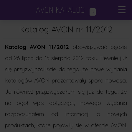
AVON KATALOG
☰
.PL
Katalogi Avon
×
Katalog AVON nr 11/2012
Avon Focus
Katalog AVON 11/2012
obowiązywać będzie
Dodatki i minikatalogi
od 26 lipca do 15 sierpnia 2012 roku. Pewnie już
się przyzwyczailiście do tego, że nowe wydania
Porady kosmetyczne
katalogów AVON prezentowały sporo nowości.
Ja również przyzwyczaiłem się już do tego, że
na ogół wpis dotyczący nowego wydania
rozpoczynałem od informacji o nowych
produktach, które pojawiły się w ofercie AVON.