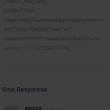
[/wpcol_1half_end]
[CSSBUTTON
target=”http://www.avonline.pl/katalog-avon-11-
2012″ color=”EA029B” float=”left”
textcolor=”FFFFFF” newwindow=”true”]
Otwórz
katalog 11/2012
[/CSSBUTTON]
One Response
Aliszzja
30 lipca 2012