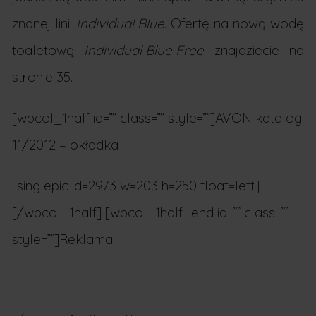
znanej linii
Individual Blue
. Ofertę na nową wodę
toaletową
Individual Blue Free
znajdziecie na
stronie 35.
[wpcol_1half id=”” class=”” style=””]AVON katalog
11/2012 – okładka
[singlepic id=2973 w=203 h=250 float=left]
[/wpcol_1half] [wpcol_1half_end id=”” class=””
style=””]Reklama