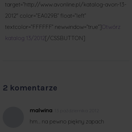
target=”http://www.avonline.pl/katalog-avon-13-
2012″ color=”EA029B” float=”left”
textcolor=”FFFFFF” newwindow=”true”]
Otwórz
katalog 13/2012
[/CSSBUTTON]
2 komentarze
malwina
13 października 2012
hm… na pewno piękny zapach