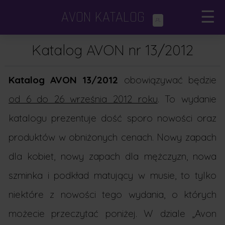
AVON KATALOG
☰
.PL
Katalogi Avon
×
Katalog AVON nr 13/2012
Avon Focus
Katalog AVON 13/2012
obowiązywać będzie
Dodatki i minikatalogi
od 6 do 26 września 2012 roku
. To wydanie
katalogu prezentuje dość sporo nowości oraz
Porady kosmetyczne
produktów w obniżonych cenach. Nowy zapach
dla kobiet, nowy zapach dla mężczyzn, nowa
szminka i podkład matujący w musie, to tylko
niektóre z nowości tego wydania, o których
możecie przeczytać poniżej. W dziale „Avon