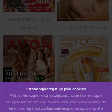
Avon katalog 11/2023
listopad
Avon Focus 5/2022 maj
Strona wykorzystuje pliki cookies
Pliki cookies używane są na większości stron internetowych.
Niniejsze miejsce sieciowe również korzysta z plików cookies. Na
tej stronie, my i nasi zaufani partnerzy wykorzystujemy pliki
Avon katalog 11/2022
Avon Focus 4/2022