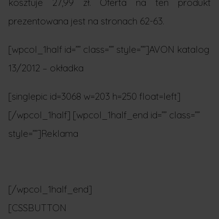
kosztuje 27,99 zł. Oferta na ten produkt
prezentowana jest na stronach 62-63.
[wpcol_1half id=”” class=”” style=””]AVON katalog
13/2012 – okładka
[singlepic id=3068 w=203 h=250 float=left]
[/wpcol_1half] [wpcol_1half_end id=”” class=””
style=””]Reklama
[/wpcol_1half_end]
[CSSBUTTON