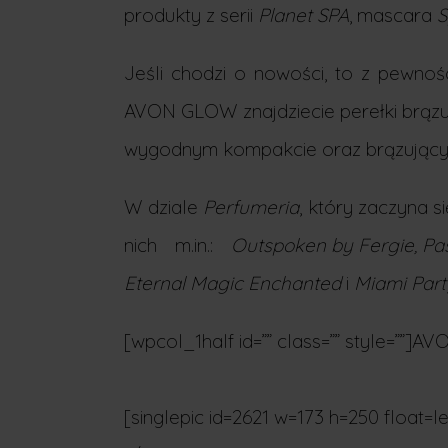
produkty z serii
Planet SPA
, mascara
S
Jeśli chodzi o nowości, to z pewn
AVON GLOW znajdziecie perełki brązuj
wygodnym kompakcie oraz brązujący pu
W dziale
Perfumeria
, który zaczyna 
nich m.in.:
Outspoken by Fergie, P
Eternal Magic Enchanted
i
Miami Part
[wpcol_1half id=”” class=”” style=””]
[singlepic id=2621 w=173 h=250 float=le