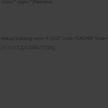
 class=”” style=””]Reklama
ne.pl/katalog-avon-9-2012″ color=”EA029B” float=”l
VON 9/2012
[/CSSBUTTON]