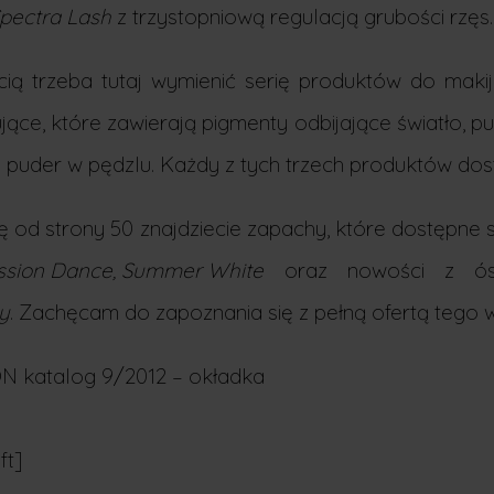
pectra Lash
z trzystopniową regulacją grubości rzęs.
ością trzeba tutaj wymienić serię produktów do m
ące, które zawierają pigmenty odbijające światło, pu
der w pędzlu. Każdy z tych trzech produktów dostęp
się od strony 50 znajdziecie zapachy, które dostępn
assion Dance, Summer White
oraz nowości z ósm
y
. Zachęcam do zapoznania się z pełną ofertą tego 
AVON katalog 9/2012 – okładka
ft]