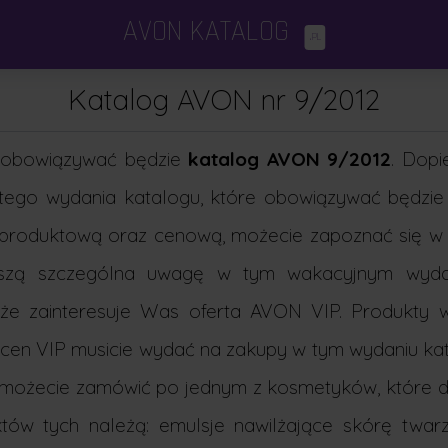
AVON KATALOG
.PL
Katalogi Avon
×
Katalog AVON nr 9/2012
Avon Focus
obowiązywać będzie
katalog AVON 9/2012
. Dopi
Dodatki i minikatalogi
tego wydania katalogu, które obowiązywać będzie 
tą produktową oraz cenową, możecie zapoznać się w
Porady kosmetyczne
zą szczególna uwagę w tym wakacyjnym wydaniu?
 że zainteresuje Was oferta AVON VIP. Produkty
cen VIP musicie wydać na zakupy w tym wydaniu kata
1 możecie zamówić po jednym z kosmetyków, które d
tów tych należą: emulsje nawilżające skórę tw