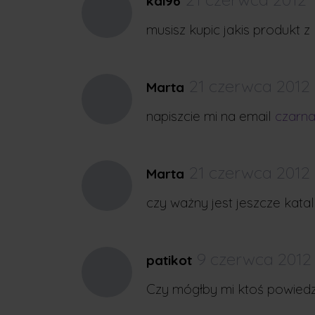
kai96
musisz kupic jakis produkt z
21 czerwca 2012
Marta
napiszcie mi na email
czarn
21 czerwca 2012
Marta
czy ważny jest jeszcze kata
9 czerwca 2012
patikot
Czy mógłby mi ktoś powiedzi