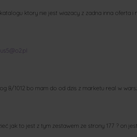
 katalogu ktory nie jest wiazacy z zadna inna oferta 
aus5@o2.pl
log 8/1012 bo mam do od dzis z marketu real w wars
eć jak to jest z tym zestawem ze strony 177 ? on je