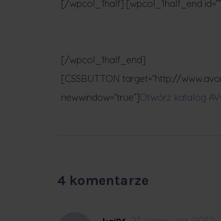
[/wpcol_1half] [wpcol_1half_end id=””
[/wpcol_1half_end]
[CSSBUTTON target=”http://www.avonli
newwindow=”true”]
Otwórz katalog A
4 komentarze
21 czerwca 2012