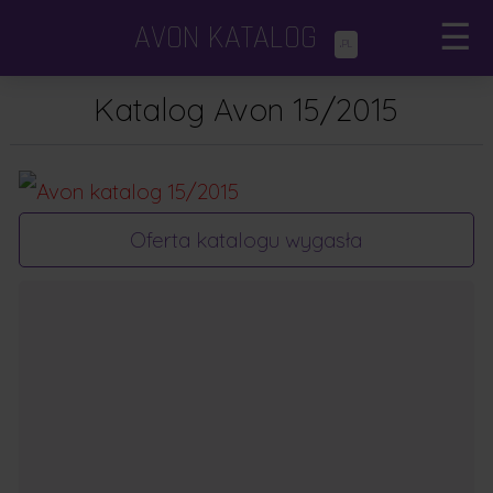
AVON KATALOG
×
[nggallery id=134 template=nowa]
☰
.PL
Katalogi Avon
×
Katalog Avon 15/2015
Avon Focus
Dodatki i minikatalogi
Oferta katalogu wygasła
Porady kosmetyczne