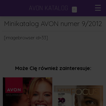
AVON KATALOG
☰
.PL
Katalogi Avon
×
Minikatalog AVON numer 9/2012
Avon Focus
[imagebrowser id=33]
Dodatki i minikatalogi
Porady kosmetyczne
Może Cię również zainteresuje: