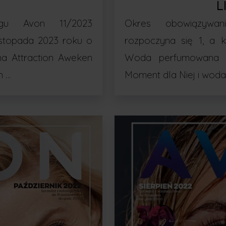
D
L
ogu Avon 11/2023
Okres obowiązywan
listopada 2023 roku o
rozpoczyna się 1, a 
a Attraction Aweken
Woda perfumowana 
n …
Moment dla Niej i wod