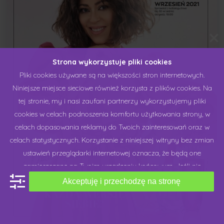
Strona wykorzystuje pliki cookies
Pliki cookies używane są na większości stron internetowych.
Niniejsze miejsce sieciowe również korzysta z plików cookies. Na
tej stronie, my i nasi zaufani partnerzy wykorzystujemy pliki
cookies w celach podnoszenia komfortu użytkowania strony, w
celach dopasowania reklamy do Twoich zainteresowań oraz w
celach statystycznych. Korzystanie z niniejszej witryny bez zmian
ustawień przeglądarki internetowej oznacza, że będą one
zamieszczane na Twoim urządzeniu końcowym. Jeśli nie
zgadzasz się na stosowanie plików cookies przez niniejsze
Akceptuję i przechodzę na stronę
miejsce sieciowe, możesz dokonać zmiany "ustawień cookies",
które udostępniamy na naszej stronie lub w ustawieniach swojej
przeglądarki internetowej. Chcielibyśmy Cię prosić o wyrażenie