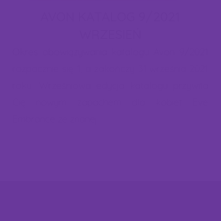
zgody na zapisanie plików cookies. W każdej chwili możesz
AVON KATALOG 9/2021
cofnąć zgodę lub dokonać zmian w ustawieniach cookies. Więcej
WRZESIEŃ
informacji znajdziesz w naszej "polityce cookies".
Okres obowiązywania katalogu Avon 9/2021
rozpocznie się 1, a zakończy 31 września 2021
roku. Wrześniowa edycja katalogu przywita
Cię nowym zapachem dla kobiet Eve
Embrance ze znanej …