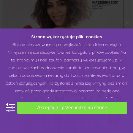
Strona wykorzystuje pliki cookies
Pliki cookies używane są na większości stron internetowych.
Niniejsze miejsce sieciowe również korzysta z plików cookies. Na
tej stronie, my i nasi zaufani partnerzy wykorzystujemy pliki
cookies w celach podnoszenia komfortu użytkowania strony, w
celach dopasowania reklamy do Twoich zainteresowań oraz w
celach statystycznych. Korzystanie z niniejszej witryny bez zmian
ustawień przeglądarki internetowej oznacza, że będą one
zamieszczane na Twoim urządzeniu końcowym. Jeśli nie
zgadzasz się na stosowanie plików cookies przez niniejsze
Akceptuję i przechodzę na stronę
miejsce sieciowe, możesz dokonać zmiany "ustawień cookies",
które udostępniamy na naszej stronie lub w ustawieniach swojej
przeglądarki internetowej. Chcielibyśmy Cię prosić o wyrażenie