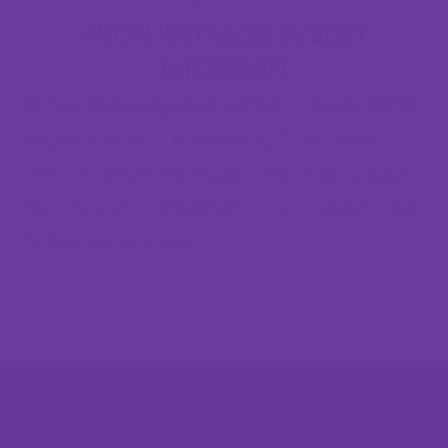
zgody na zapisanie plików cookies. W każdej chwili możesz
AVON KATALOG 9/2021
cofnąć zgodę lub dokonać zmian w ustawieniach cookies. Więcej
WRZESIEŃ
informacji znajdziesz w naszej "polityce cookies".
Okres obowiązywania katalogu Avon 9/2021
rozpocznie się 1, a zakończy 31 września 2021
roku. Wrześniowa edycja katalogu przywita
Cię nowym zapachem dla kobiet Eve
Embrance ze znanej …