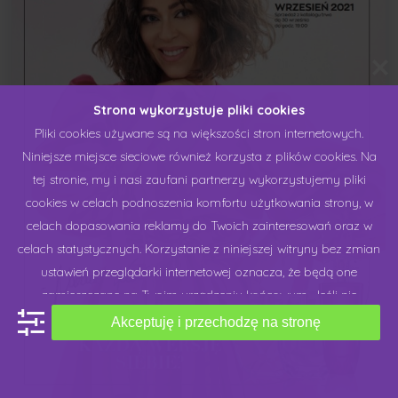
Strona wykorzystuje pliki cookies
Pliki cookies używane są na większości stron internetowych.
Niniejsze miejsce sieciowe również korzysta z plików cookies. Na
tej stronie, my i nasi zaufani partnerzy wykorzystujemy pliki
cookies w celach podnoszenia komfortu użytkowania strony, w
celach dopasowania reklamy do Twoich zainteresowań oraz w
celach statystycznych. Korzystanie z niniejszej witryny bez zmian
ustawień przeglądarki internetowej oznacza, że będą one
zamieszczane na Twoim urządzeniu końcowym. Jeśli nie
zgadzasz się na stosowanie plików cookies przez niniejsze
Akceptuję i przechodzę na stronę
miejsce sieciowe, możesz dokonać zmiany "ustawień cookies",
które udostępniamy na naszej stronie lub w ustawieniach swojej
przeglądarki internetowej. Chcielibyśmy Cię prosić o wyrażenie