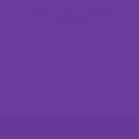
zgody na zapisanie plików cookies. W każdej chwili możesz
AVON KATALOG 9/2021
cofnąć zgodę lub dokonać zmian w ustawieniach cookies. Więcej
WRZESIEŃ
informacji znajdziesz w naszej "polityce cookies".
Okres obowiązywania katalogu Avon 9/2021
rozpocznie się 1, a zakończy 31 września 2021
roku. Wrześniowa edycja katalogu przywita
Cię nowym zapachem dla kobiet Eve
Embrance ze znanej …