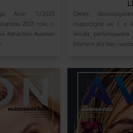
D
L
ogu Avon 11/2023
Okres obowiązywan
listopada 2023 roku o
rozpoczyna się 1, a 
a Attraction Aweken
Woda perfumowana 
n …
Moment dla Niej i wod