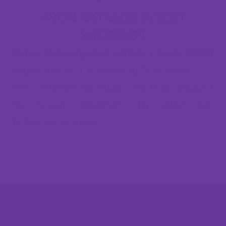
zgody na zapisanie plików cookies. W każdej chwili możesz
AVON KATALOG 9/2021
cofnąć zgodę lub dokonać zmian w ustawieniach cookies. Więcej
WRZESIEŃ
informacji znajdziesz w naszej "polityce cookies".
Okres obowiązywania katalogu Avon 9/2021
rozpocznie się 1, a zakończy 31 września 2021
roku. Wrześniowa edycja katalogu przywita
Cię nowym zapachem dla kobiet Eve
Embrance ze znanej …