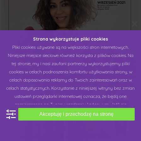
Strona wykorzystuje pliki cookies
Pliki cookies używane są na większości stron internetowych.
Niniejsze miejsce sieciowe również korzysta z plików cookies. Na
tej stronie, my i nasi zaufani partnerzy wykorzystujemy pliki
cookies w celach podnoszenia komfortu użytkowania strony, w
celach dopasowania reklamy do Twoich zainteresowań oraz w
celach statystycznych. Korzystanie z niniejszej witryny bez zmian
ustawień przeglądarki internetowej oznacza, że będą one
zamieszczane na Twoim urządzeniu końcowym. Jeśli nie
zgadzasz się na stosowanie plików cookies przez niniejsze
Akceptuję i przechodzę na stronę
miejsce sieciowe, możesz dokonać zmiany "ustawień cookies",
które udostępniamy na naszej stronie lub w ustawieniach swojej
przeglądarki internetowej. Chcielibyśmy Cię prosić o wyrażenie