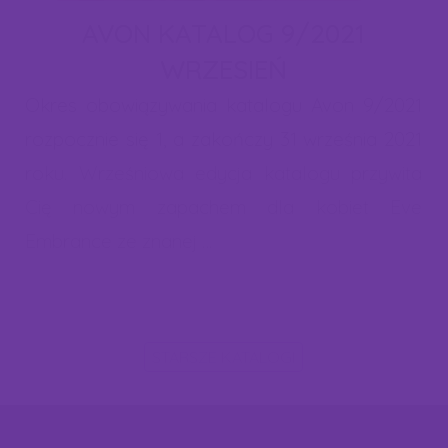
przeglądarki internetowej. Chcielibyśmy Cię prosić o wyrażenie
AVON KATALOG 9/2021
zgody na zapisanie plików cookies. W każdej chwili możesz
WRZESIEŃ
cofnąć zgodę lub dokonać zmian w ustawieniach cookies. Więcej
informacji znajdziesz w naszej "polityce cookies".
Okres obowiązywania katalogu Avon 9/2021
rozpocznie się 1, a zakończy 31 września 2021
roku. Wrześniowa edycja katalogu przywita
Cię nowym zapachem dla kobiet Eve
Embrance ze znanej …
STARSZE KATALOGI