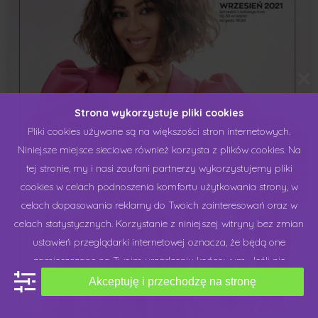
Strona wykorzystuje pliki cookies
Pliki cookies używane są na większości stron internetowych.
Niniejsze miejsce sieciowe również korzysta z plików cookies. Na
tej stronie, my i nasi zaufani partnerzy wykorzystujemy pliki
cookies w celach podnoszenia komfortu użytkowania strony, w
celach dopasowania reklamy do Twoich zainteresowań oraz w
celach statystycznych. Korzystanie z niniejszej witryny bez zmian
ustawień przeglądarki internetowej oznacza, że będą one
zamieszczane na Twoim urządzeniu końcowym. Jeśli nie
zgadzasz się na stosowanie plików cookies przez niniejsze
Akceptuję i przechodzę na stronę
miejsce sieciowe, możesz dokonać zmiany "ustawień cookies",
które udostępniamy na naszej stronie lub w ustawieniach swojej